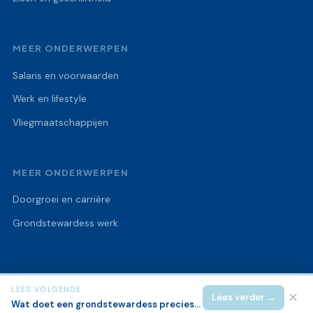
MEER ONDERWERPEN
Salaris en voorwaarden
Werk en lifestyle
Vliegmaatschappijen
MEER ONDERWERPEN
Doorgroei en carrière
Grondstewardess werk
LEES VOLGENDE
© 2026 Flight Attendant College
Alle rechten voorbehouden.
✕
Lees verder →
Wat doet een grondstewardess precies op een luchthaven