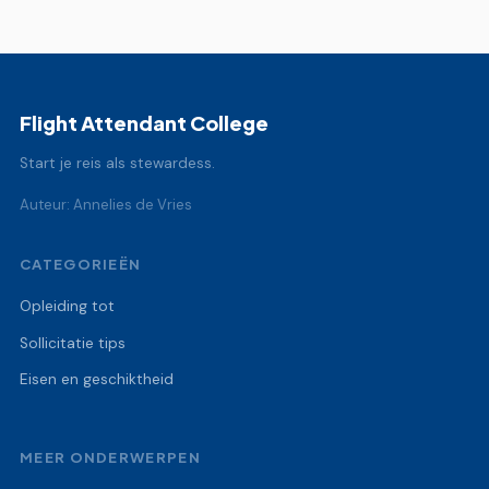
Flight Attendant College
Start je reis als stewardess.
Auteur: Annelies de Vries
CATEGORIEËN
Opleiding tot
Sollicitatie tips
Eisen en geschiktheid
MEER ONDERWERPEN