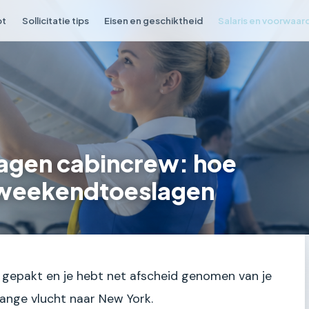
ot
Sollicitatie tips
Eisen en geschiktheid
Salaris en voorwaar
agen cabincrew: hoe
 weekendtoeslagen
is gepakt en je hebt net afscheid genomen van je
lange vlucht naar New York.