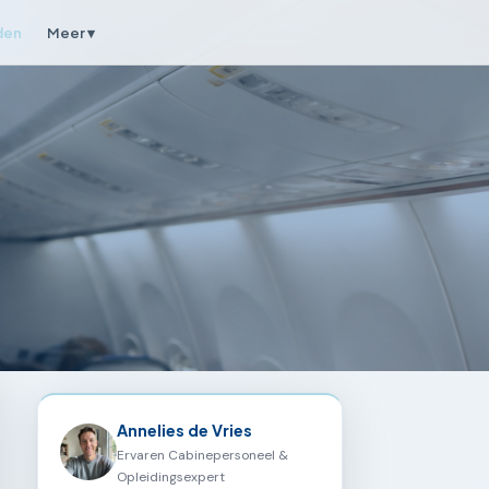
den
Meer ▾
Annelies de Vries
Ervaren Cabinepersoneel &
Opleidingsexpert