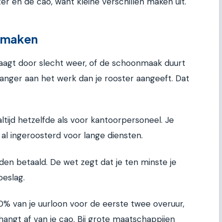
ter en de cao, want kleine verschillen maken uit.
n maken
traagt door slecht weer, of de schoonmaak duurt
langer aan het werk dan je rooster aangeeft. Dat
ltijd hetzelfde als voor kantoorpersoneel. Je
 al ingeroosterd voor lange diensten.
n betaald. De wet zegt dat je ten minste je
oeslag.
50% van je uurloon voor de eerste twee overuur,
hangt af van je cao. Bij grote maatschappijen