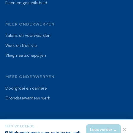
Eisen en geschiktheid
MEER ONDERWERPEN
Salaris en voorwaarden
Werk en lifestyle
Vliegmaatschappijen
MEER ONDERWERPEN
Doorgroei en carrière
Grondstewardess werk
LEES VOLGENDE
© 2026 Flight Attendant College
Alle rechten voorbehouden.
✕
Lees verder →
KLM als werkgever voor cabincrew: cultuur, doorgroeimogelijkheden en sfeer