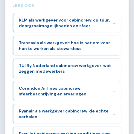
LEES OOK
KLM als werkgever voor cabincrew: cultuur,
→
doorgroeimogelijkheden en sfeer
Transavia als werkgever: hoe is het om voor
→
hen te werken als stewardess
TUI fly Nederland cabincrew werkgever: wat
→
zeggen medewerkers
Corendon Airlines cabincrew:
→
sfeerbeschrijving en ervaringen
Ryanair als werkgever cabincrew: de echte
→
verhalen
EasyJet cabincrew working conditions: wat