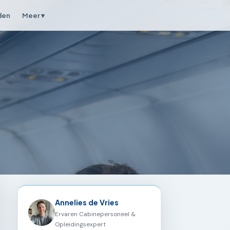
den
Meer ▾
Annelies de Vries
Ervaren Cabinepersoneel &
Opleidingsexpert