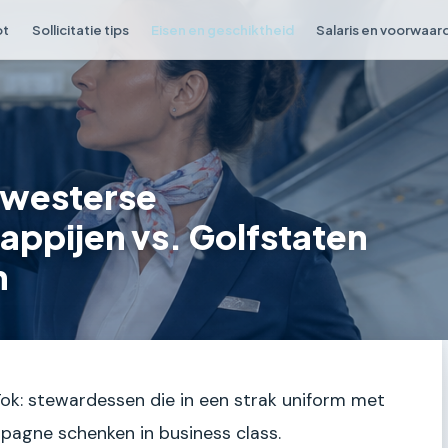
ot
Sollicitatie tips
Eisen en geschiktheid
Salaris en voorwaar
: westerse
appijen vs. Golfstaten
n
Tok: stewardessen die in een strak uniform met
pagne schenken in business class.