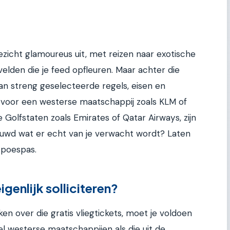
ezicht glamoureus uit, met reizen naar exotische
elden die je feed opfleuren. Maar achter die
an streng geselecteerde regels, eisen en
st voor een westerse maatschappij zoals KLM of
 Golfstaten zoals Emirates of Qatar Airways, zijn
ieuwd wat er echt van je verwacht wordt? Laten
 poespas.
igenlijk solliciteren?
n over die gratis vliegtickets, moet je voldoen
l westerse maatschappijen als die uit de